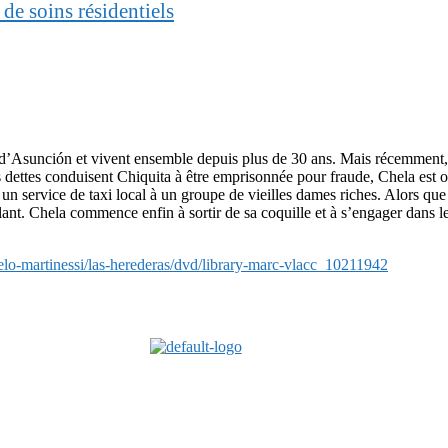
 de soins résidentiels
 d’Asunción et vivent ensemble depuis plus de 30 ans. Mais récemment, leu
 dettes conduisent Chiquita à être emprisonnée pour fraude, Chela est o
un service de taxi local à un groupe de vieilles dames riches. Alors que 
lant. Chela commence enfin à sortir de sa coquille et à s’engager dans l
celo-martinessi/las-herederas/dvd/library-marc-vlacc_10211942