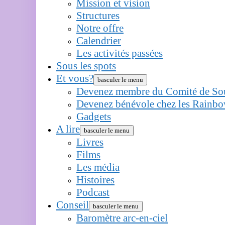
Mission et vision
Structures
Notre offre
Calendrier
Les activités passées
Sous les spots
Et vous?
basculer le menu
Devenez membre du Comité de Sou
Devenez bénévole chez les Rain
Gadgets
A lire
basculer le menu
Livres
Films
Les média
Histoires
Podcast
Conseil
basculer le menu
Baromètre arc-en-ciel