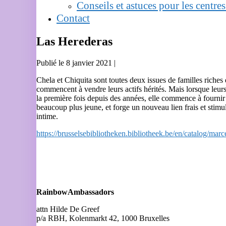
Conseils et astuces pour les centres
Contact
Las Herederas
Publié le
8 janvier 2021
|
Chela et Chiquita sont toutes deux issues de familles riches
commencent à vendre leurs actifs hérités. Mais lorsque leurs
la première fois depuis des années, elle commence à fournir 
beaucoup plus jeune, et forge un nouveau lien frais et stimu
intime.
https://brusselsebibliotheken.bibliotheek.be/en/catalog/mar
RainbowAmbassadors
attn Hilde De Greef
p/a RBH, Kolenmarkt 42, 1000 Bruxelles