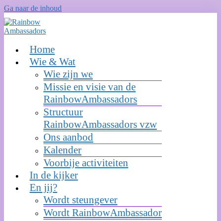
Ga naar de inhoud
Home
Wie & Wat
Wie zijn we
Missie en visie van de
RainbowAmbassadors
Structuur
RainbowAmbassadors vzw
Ons aanbod
Kalender
Voorbije activiteiten
In de kijker
En jij?
Wordt steungever
Wordt RainbowAmbassador