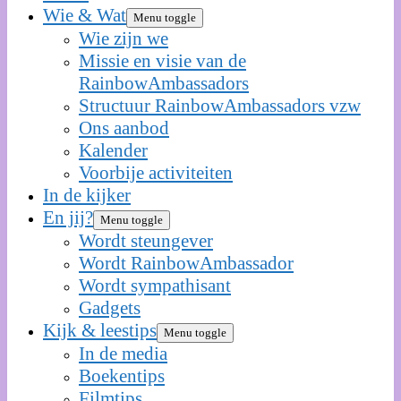
Wie & Wat
Menu toggle
Wie zijn we
Missie en visie van de
RainbowAmbassadors
Structuur RainbowAmbassadors vzw
Ons aanbod
Kalender
Voorbije activiteiten
In de kijker
En jij?
Menu toggle
Wordt steungever
Wordt RainbowAmbassador
Wordt sympathisant
Gadgets
Kijk & leestips
Menu toggle
In de media
Boekentips
Filmtips