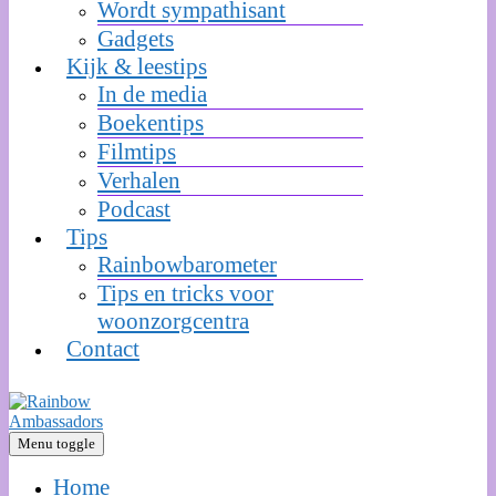
Wordt sympathisant
Gadgets
Kijk & leestips
In de media
Boekentips
Filmtips
Verhalen
Podcast
Tips
Rainbowbarometer
Tips en tricks voor
woonzorgcentra
Contact
Menu toggle
Home