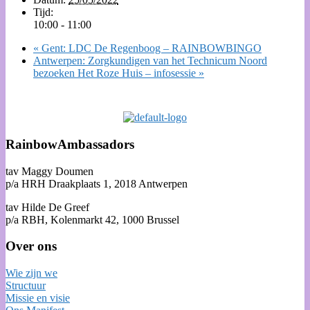
Tijd:
10:00 - 11:00
«
Gent: LDC De Regenboog – RAINBOWBINGO
Antwerpen: Zorgkundigen van het Technicum Noord
bezoeken Het Roze Huis – infosessie
»
RainbowAmbassadors
tav Maggy Doumen
p/a HRH Draakplaats 1, 2018 Antwerpen
tav Hilde De Greef
p/a RBH, Kolenmarkt 42, 1000 Brussel
Over ons
Wie zijn we
Structuur
Missie en visie