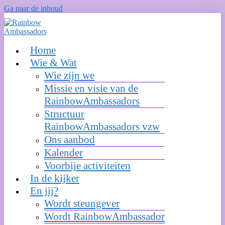
Ga naar de inhoud
Home
Wie & Wat
Wie zijn we
Missie en visie van de
RainbowAmbassadors
Structuur
RainbowAmbassadors vzw
Ons aanbod
Kalender
Voorbije activiteiten
In de kijker
En jij?
Wordt steungever
Wordt RainbowAmbassador