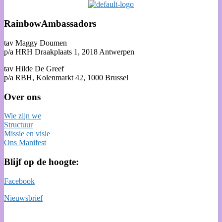
RainbowAmbassadors
tav Maggy Doumen
p/a HRH Draakplaats 1, 2018 Antwerpen
tav Hilde De Greef
p/a RBH, Kolenmarkt 42, 1000 Brussel
Over ons
Wie zijn we
Structuur
Missie en visie
Ons Manifest
Blijf op de hoogte:
Facebook
Nieuwsbrief