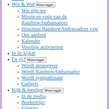
Wie & Wat
Menu toggle
Wie zijn we
Missie en visie van de
RainbowAmbassadors
Structuur RainbowAmbassadors vzw
Ons aanbod
Kalender
Voorbije activiteiten
In de kijker
En jij?
Menu toggle
Wordt steungever
Wordt RainbowAmbassador
Wordt sympathisant
Gadgets
Kijk & leestips
Menu toggle
In de media
Boekentips
Filmtips