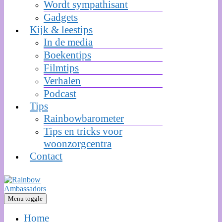
Wordt sympathisant
Gadgets
Kijk & leestips
In de media
Boekentips
Filmtips
Verhalen
Podcast
Tips
Rainbowbarometer
Tips en tricks voor
woonzorgcentra
Contact
Menu toggle
Home